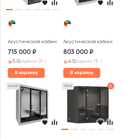
Акустическая кабина LWOP ONE SKY glass
Акустическая кабина LWOP DOUB
715 000
803 000
5.0
оценок
(1)
4.5
оценок
(1)
В корзину
В корзину
%
104458
159026