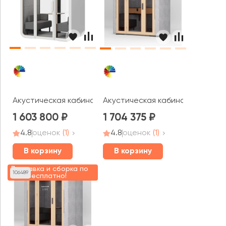
Акустическая кабина Focus R TWO
Акустическая кабина Capsula 
1 603 800
1 704 375
4.8
оценок
(1)
4.8
оценок
(1)
В корзину
В корзину
Доставка и сборка по
106489
МСК Бесплатно!