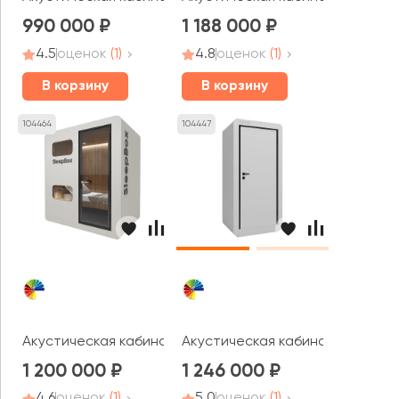
990 000
1 188 000
4.5
оценок
(1)
4.8
оценок
(1)
В корзину
В корзину
104464
104447
Акустическая кабина LWOP SLEEPBOX ONE
Акустическая кабина LWOP ONE
1 200 000
1 246 000
4.6
оценок
(1)
5.0
оценок
(1)