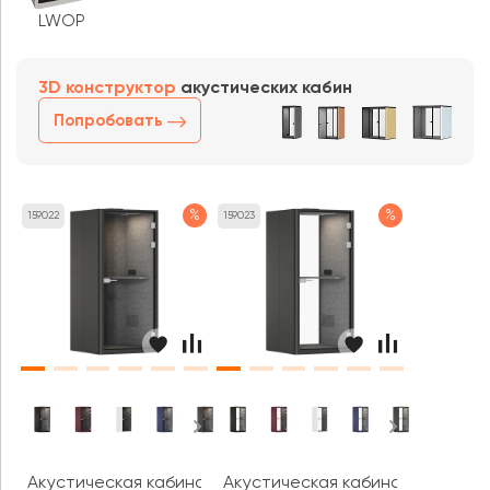
LWOP
3D конструктор
акустических кабин
Попробовать
%
%
159022
159023
Акустическая кабина СаундКуб / SoundCube RV UNO ЗС 
Акустическая кабина СаундКуб 