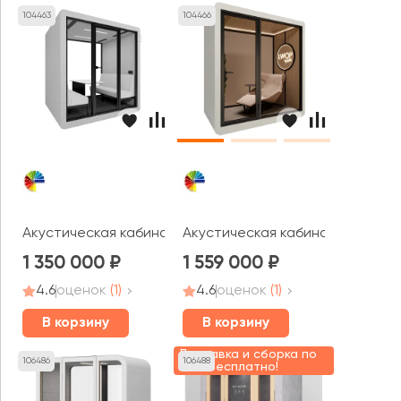
104463
104466
Акустическая кабина LWOP SIX felt (задняя стенка стек
Акустическая кабина LWOP REL
1 350 000
1 559 000
4.6
оценок
(1)
4.6
оценок
(1)
В корзину
В корзину
Доставка и сборка по
106486
106488
МСК Бесплатно!