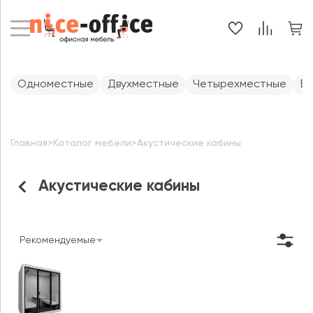
Одноместные
Двухместные
Четырехместные
Е
Главная
>
Каталог мебели
>
Акустические кабины
Акустические кабины
Рекомендуемые