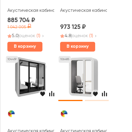
Акустическая кабина СаундКуб / SoundCube RV QUATTR
Акустическая кабина Capsula 
885 704
973 125
1 042 005
5.0
оценок
(1)
4.8
оценок
(1)
В корзину
В корзину
104459
106485
Акустическая кабина LWOP FOUR felt (задняя стенка с
Акустическая кабина Focus R O