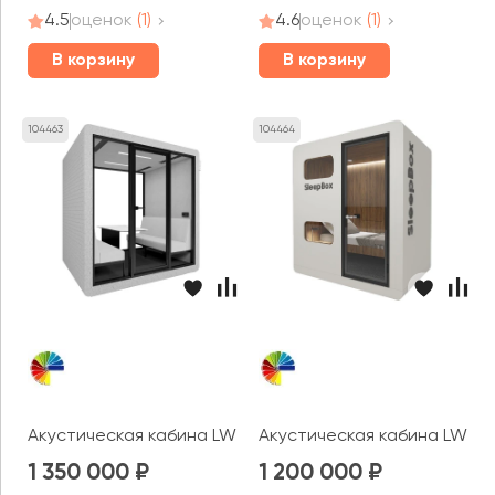
4.5
оценок
(1)
4.6
оценок
(1)
В корзину
В корзину
104463
104464
Акустическая кабина LWOP SIX felt (задняя стенка стек
Акустическая кабина LWOP
1 350 000
1 200 000