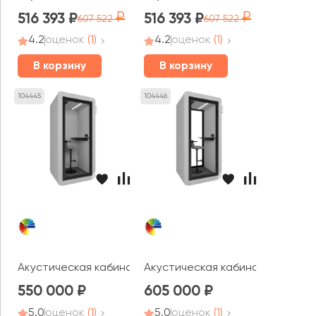
516 393
516 393
607 522
607 522
4.2
оценок
(1)
4.2
оценок
(1)
В корзину
В корзину
104445
104446
Акустическая кабина LWOP ONE felt
Акустическая кабина LWOP ONE 
550 000
605 000
5.0
оценок
(1)
5.0
оценок
(1)