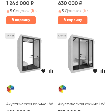
1 246 000
630 000
5.0
оценок
(1)
5.0
оценок
(1)
В корзину
В корзину
104451
104455
Акустическая кабина LWOP ONE WORK felt (задняя сте
Акустическая кабина LWOP 