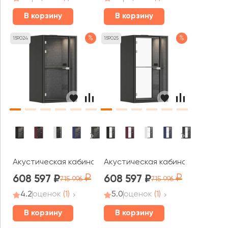
В корзину
В корзину
%
%
159024
159025
Акустическая кабина СаундКуб / SoundCube RV UNO плю
Акустическая кабина СаундКуб 
608 597
608 597
715 996
715 996
4.2
оценок
(1)
5.0
оценок
(1)
В корзину
В корзину