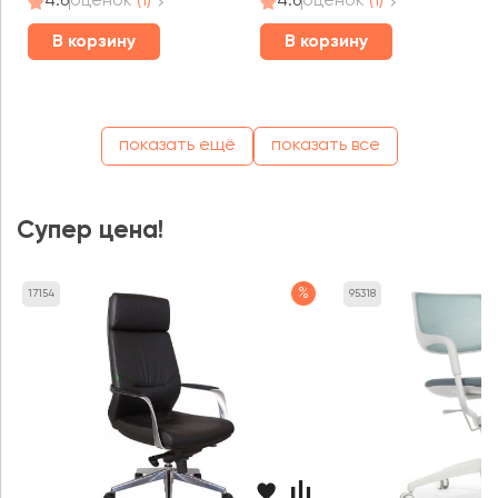
4.6
оценок
(1)
4.6
оценок
(1)
В корзину
В корзину
показать ещё
показать все
Супер цена!
%
17154
95318