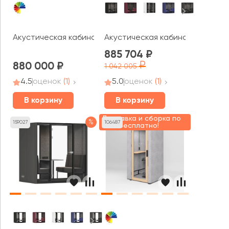
Акустическая кабина LWOP FOUR felt
Акустическая кабина СаундКуб 
885 704
880 000
1 042 005
4.5
оценок
(1)
5.0
оценок
(1)
В корзину
В корзину
Доставка и сборка по
%
159027
106487
МСК Бесплатно!