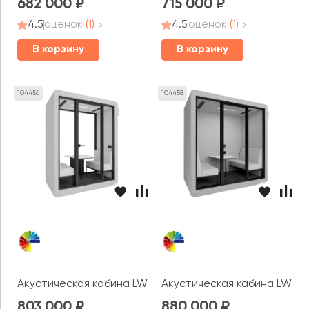
682 000
715 000
4.5
оценок
(1)
4.5
оценок
(1)
В корзину
В корзину
104456
104458
Акустическая кабина LWOP DOUBLE felt (задняя стенка
Акустическая кабина LWOP 
803 000
880 000