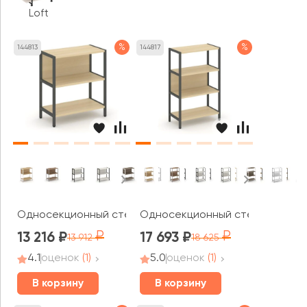
Loft
%
%
144813
144817
Односекционный стеллаж двухярусный 810х400х879 Ше
Односекционный стеллаж трехя
13 216
17 693
13 912
18 625
4.1
оценок
(1)
5.0
оценок
(1)
В корзину
В корзину