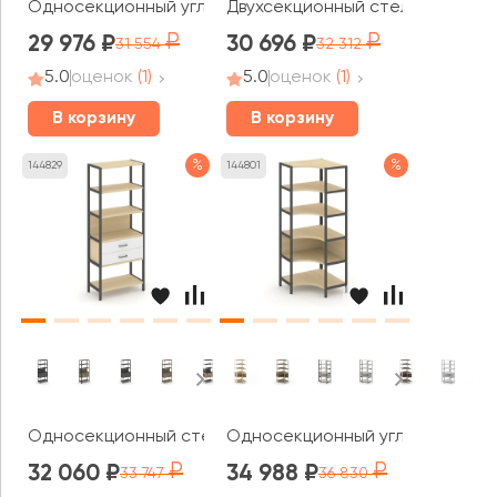
Односекционный угловой стеллаж четырехярусный 810х
Двухсекционный стеллаж трехя
29 976
30 696
31 554
32 312
5.0
оценок
(1)
5.0
оценок
(1)
В корзину
В корзину
%
%
144829
144801
Односекционный стеллаж пятиярусный с ящиками 810х
Односекционный угловой стелл
32 060
34 988
33 747
36 830