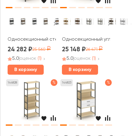
Односекционный стеллаж трехярусный с ящиками 810х
Односекционный угловой стелл
24 282
25 148
25 560
26 471
5.0
оценок
(1)
5.0
оценок
(1)
В корзину
В корзину
%
%
144828
144823