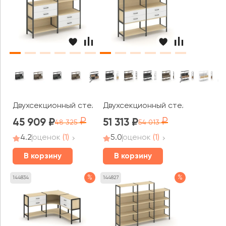
Двухсекционный стеллаж трехярусный с ящиками на дв
Двухсекционный стеллаж четыр
45 909
51 313
48 325
54 013
4.2
оценок
(1)
5.0
оценок
(1)
В корзину
В корзину
%
%
144834
144827