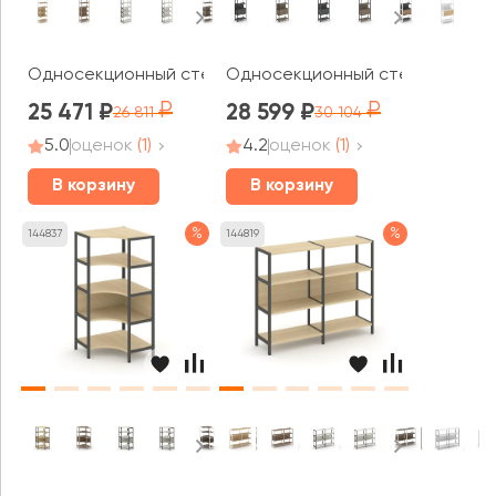
Односекционный стеллаж пятиярусный 810х400х1980 Ш
Односекционный стеллаж четыр
25 471
28 599
26 811
30 104
5.0
оценок
(1)
4.2
оценок
(1)
В корзину
В корзину
%
%
144837
144819