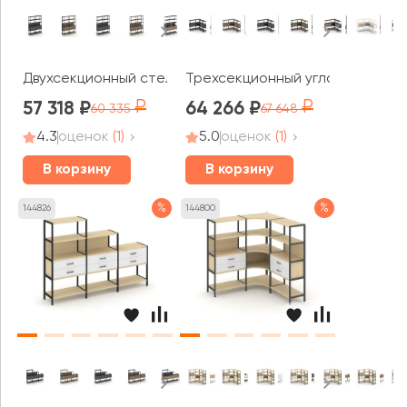
Двухсекционный стеллаж пятиярусный с ящиками 1590х
Трехсекционный угловой стелла
57 318
64 266
60 335
67 648
4.3
оценок
(1)
5.0
оценок
(1)
В корзину
В корзину
%
%
144826
144800