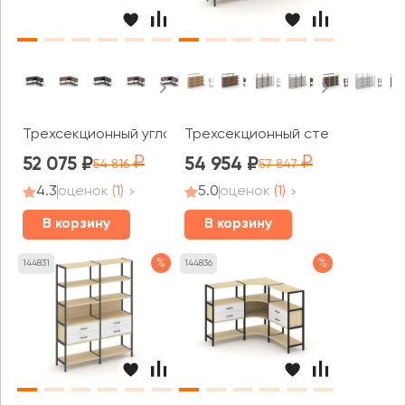
Трехсекционный угловой стеллаж двухярусный с ящика
Трехсекционный стеллаж четыр
52 075
54 954
54 816
57 847
4.3
оценок
(1)
5.0
оценок
(1)
В корзину
В корзину
%
%
144831
144836