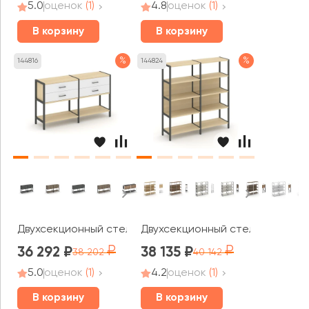
5.0
оценок
(1)
4.8
оценок
(1)
В корзину
В корзину
%
%
144816
144824
Двухсекционный стеллаж двухярусный с ящиками 1590х
Двухсекционный стеллаж четыр
36 292
38 135
38 202
40 142
5.0
оценок
(1)
4.2
оценок
(1)
В корзину
В корзину