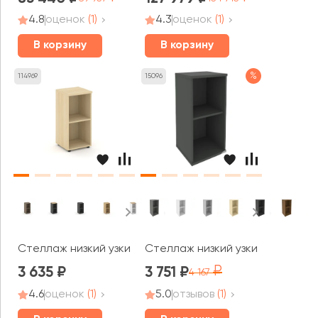
4.8
оценок
(1)
4.3
оценок
(1)
В корзину
В корзину
%
114969
15096
Стеллаж низкий узкий 400x400x833 зад. стенка HDF Ст
Стеллаж низкий узкий Рива / Ri
3 635
3 751
4 167
4.6
оценок
(1)
5.0
отзывов
(1)