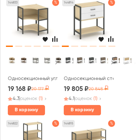
%
%
144833
144814
Односекционный угловой стеллаж двухярусный 810х810
Односекционный стеллаж двухя
19 168
19 805
20 177
20 848
4.3
оценок
(1)
4.1
оценок
(1)
В корзину
В корзину
%
%
144822
144815