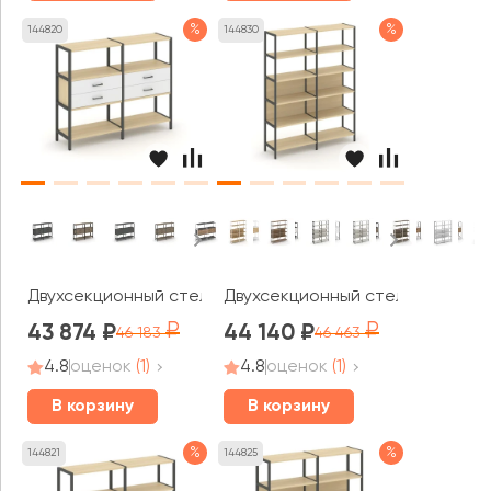
%
%
144820
144830
Двухсекционный стеллаж трехярусный с ящиками на од
Двухсекционный стеллаж пятия
43 874
44 140
46 183
46 463
4.8
оценок
(1)
4.8
оценок
(1)
В корзину
В корзину
%
%
144821
144825