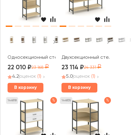
Односекционный стеллаж четырехярусный 810х400х161
Двухсекционный стеллаж двухя
22 010
23 114
23 168
24 331
4.2
оценок
(1)
5.0
оценок
(1)
В корзину
В корзину
%
%
144818
144835