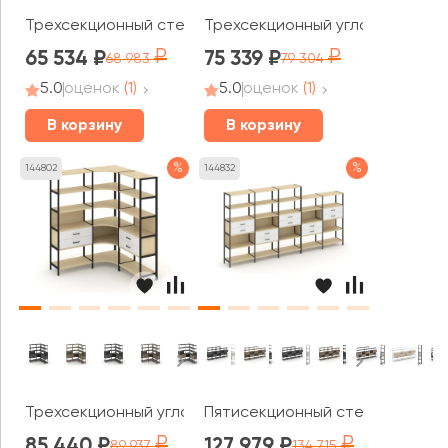
Трехсекционный стеллаж четырех/трех/двухярусный с
Трехсекционный угловой стелла
65 534
75 339
68 983
79 304
5.0
оценок
(1)
5.0
оценок
(1)
В корзину
В корзину
%
%
144802
144832
Трехсекционный угловой стеллаж пятиярусный с ящика
Пятисекционный стеллаж пятия
85 440
127 979
89 937
134 715