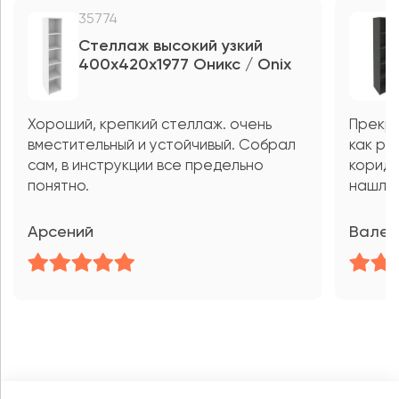
35774
Стеллаж высокий узкий
400x420x1977 Оникс / Onix
Хороший, крепкий стеллаж. очень
Прекра
вместительный и устойчивый. Собрал
как ра
сам, в инструкции все предельно
коридо
понятно.
нашлос
Арсений
Валер