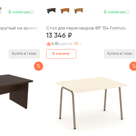
В наличии
В наличии
круглый на хромированных опорах ФР 189 Formula
Стол для переговоров ФР 154 Formula
13 346
4.8
оценок
(6)
В корзину
Купить в 1 клик
Купить в 1 клик
%
%