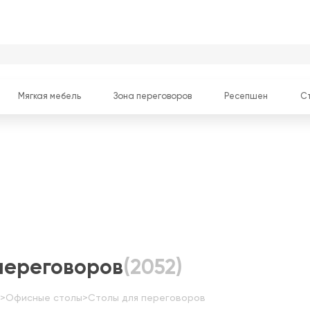
Мягкая мебель
Зона переговоров
Ресепшен
С
переговоров
(2052)
>
Офисные столы
>
Столы для переговоров