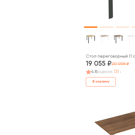
Стол переговорный (1 
19 055
20 058
4.8
оценок
(3)
В корзину