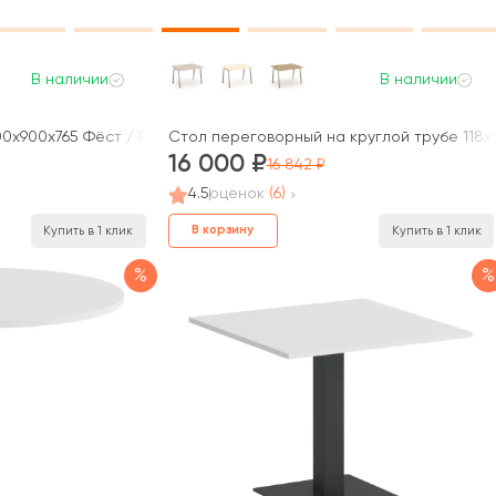
В наличии
В наличии
x900x765 Фёст / First
Стол переговорный на круглой трубе 118x9
16 000
16 842
4.5
оценок
(6)
В корзину
Купить в 1 клик
Купить в 1 клик
%
%