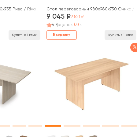
x755 Рива / Riva
Стол переговорный 980x980x750 Оникс / 
9 045
9 521
4.7
оценок
(3)
В корзину
Купить в 1 клик
Купить в 1 клик
%