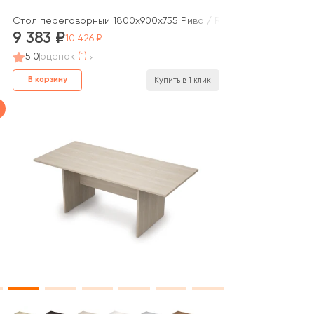
Onix
Стол переговорный 1800x900x755 Рива / Riva
9 383
10 426
5.0
оценок
(1)
В корзину
Купить в 1 клик