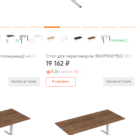
В наличии
В наличии
столешница) на П-образном м/к 980x980x750 Оникс / Onix
Стол для переговоров (1800*900*750) 2МТ
19 162
5.0
оценок
(4)
В корзину
Купить в 1 клик
Купить в 1 клик