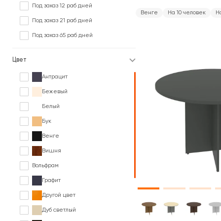
Под заказ 12 раб дней
Венге
На 10 человек
Н
Под заказ 21 раб дней
Под заказ 65 раб дней
Цвет
Антрацит
Бежевый
Белый
Бук
Венге
Вишня
Вольфрам
Графит
Другой цвет
Дуб светлый