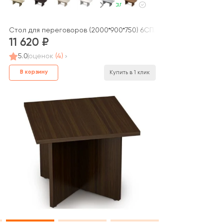
В наличии
 System
Стол для переговоров (2000*900*750) 6СП.002 AVANCE
11 620
5.0
оценок
(4)
В корзину
Купить в 1 клик