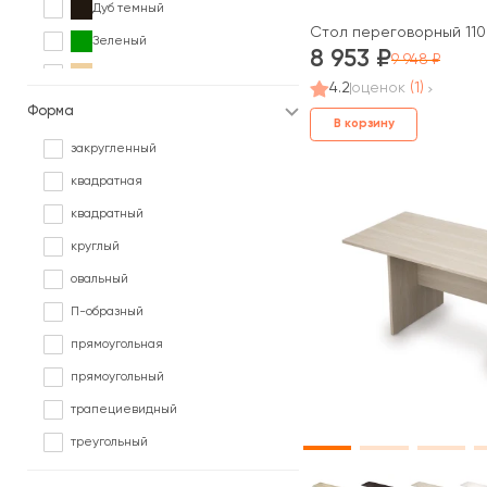
Дуб темный
Стол переговорный 1100
Зеленый
8 953
9 948
Клен
4.2
оценок
(1)
Коричневый
Форма
В корзину
Ольха
закругленный
Орех
квадратная
Палисандр
квадратный
Серый
круглый
Сосна
овальный
Черный
П-образный
Ясень
прямоугольная
прямоугольный
трапециевидный
треугольный