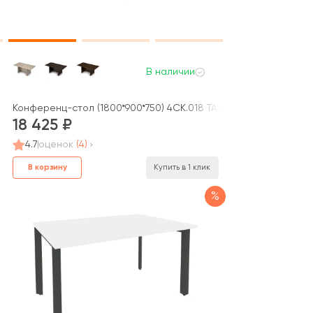
В наличии
/ Home Office
Конференц-стол (1800*900*750) 4СК.018 ТАЙМ-МАКС / TAIM-MA
18 425
4.7
оценок
(4)
В корзину
Купить в 1 клик
%