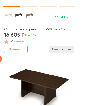
В наличии
8x75 Эстетика / Estetica
Стол переговорный 1800x900x765 Фёст / First
16 605
17 479
4.9
оценок
(1)
В корзину
Купить в 1 клик