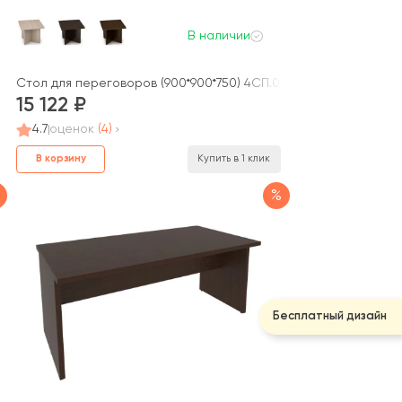
В наличии
Стол для переговоров (900*900*750) 4СП.009 ТАЙМ-МАКС / TA
15 122
4.7
оценок
(4)
В корзину
Купить в 1 клик
%
Бесплатный дизайн