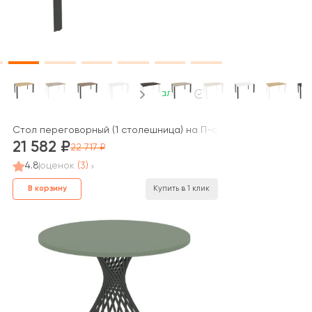
В наличии
П.001 СТИЛЬ
Стол переговорный (1 столешница) на П-образном м/к 1380x9
21 582
22 717
4.8
оценок
(3)
В корзину
Купить в 1 клик