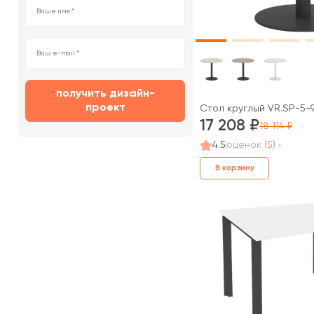
получить дизайн-
проект
Стол круглый VR.SP-5-9
17 208
18 114
4.5
оценок
(5)
В корзину