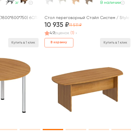
В наличии
В наличии
(1800*800*750) 6СП.001 AVANCE
Стол переговорный Стайл Систем / Style
10 935
11 511
4.9
оценок
(1)
В корзину
Купить в 1 клик
Купить в 1 клик