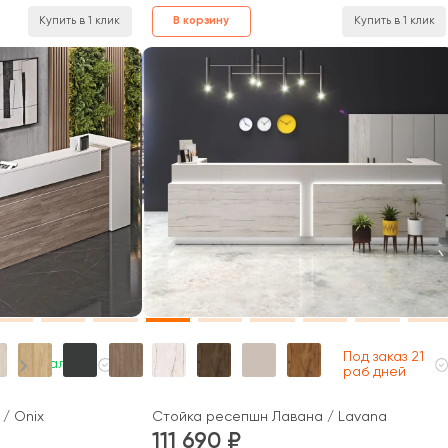
В корзину
Купить в 1 клик
Купить в 1 клик
Под заказ 21
В наличии
раб дней
/ Onix
Стойка ресепшн Лавана / Lavana
111 690