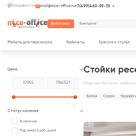
Владивосток
mail@nice-office.ru
+7(499)460-59-35
Каталог
Мебель для персонала
Кабинеты
Кресла и стулья
Стойки рес
Цена
Главная
>
Каталог мебели
Белая
Серая
Недорог
Статус наличия
В наличии
Под заказ 5 раб. дней