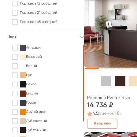
Под заказ 12 раб дней
Под заказ 21 раб дней
Под заказ 65 раб дней
Цвет
Антрацит
Бежевый
Белый
Бук
Венге
Вишня
Ресепшн Рива / Riva
Графит
14 736
Другой цвет
4.5
оценок
(1)
Дуб светлый
В корзину
Дуб темный