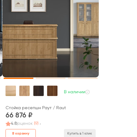
В наличии
stem
Стойка ресепшн Раут / Raut
66 876
4.8
оценок
(9)
В корзину
Купить в 1 клик