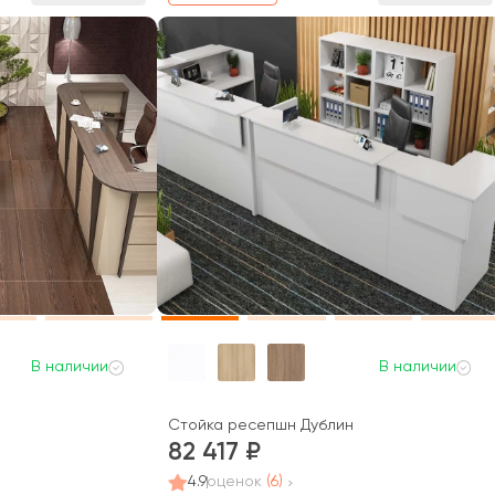
В наличии
В наличии
Стойка ресепшн Дублин
82 417
4.9
оценок
(6)