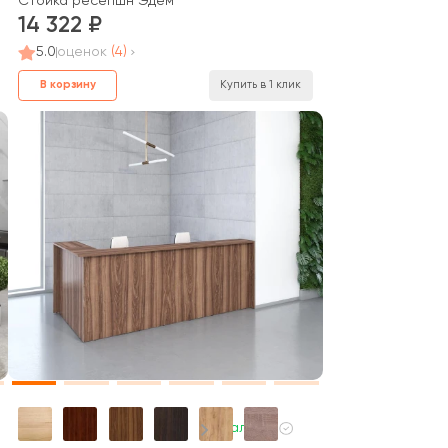
chno Reception
Стойка ресепшн Эдем
14 322
5.0
оценок
(4)
В корзину
Купить в 1 клик
В наличии