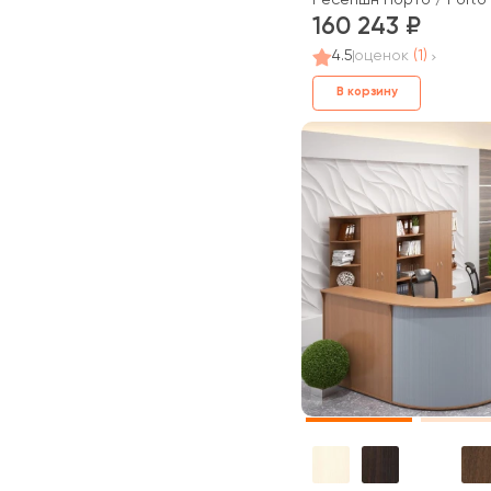
Ресепшн Порто / Porto
160 243
4.5
оценок
(1)
В корзину