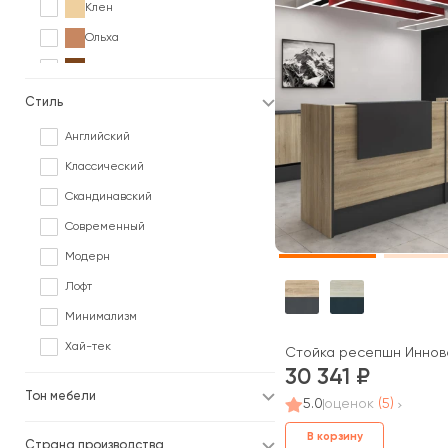
Клен
Ольха
Орех
Палисандр
Стиль
Серый
Английский
Сосна
Классический
Черный
Скандинавский
Ясень
Современный
Модерн
Лофт
Минимализм
Хай-тек
Стойка ресепшн Иннов
30 341
Тон мебели
5.0
оценок
(5)
В корзину
Страна производства