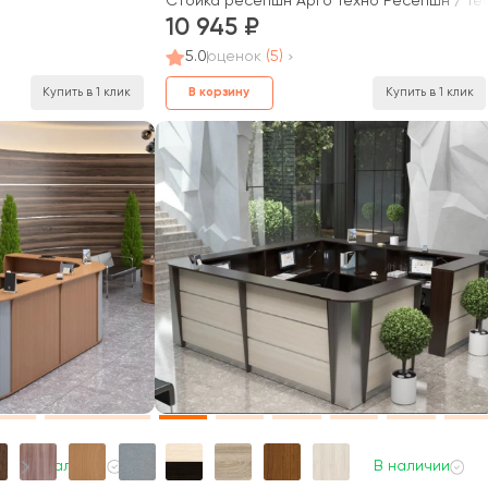
Стойка ресепшн Арго Техно Ресепшн / Te
10 945
5.0
оценок
(5)
Купить в 1 клик
В корзину
Купить в 1 клик
В наличии
В наличии