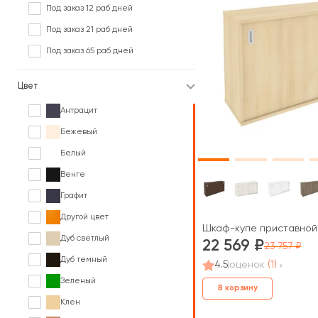
Под заказ 12 раб дней
Под заказ 21 раб дней
Под заказ 65 раб дней
Цвет
Антрацит
Бежевый
Белый
Венге
Графит
Другой цвет
Шкаф-купе приставной 
Дуб светлый
22 569
23 757
Дуб темный
4.5
оценок
(1)
Зеленый
В корзину
Клен