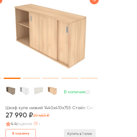
В наличии
рным элементом) 147,5x41x109,8 Метал Систем / Metal System
Шкаф купе низкий 1440x410x755 Стайл Систем / Style System
27 990
29 463
4.4
оценок
(1)
В корзину
Купить в 1 клик