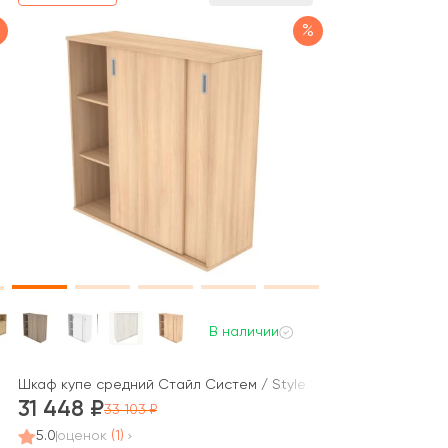
%
В наличии
x1120 Оникс / Onix
Шкаф купе средний Стайл Систем / Style System
31 448
33 103
5.0
оценок
(1)