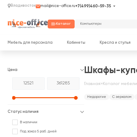
Владивосток
mail@nice-office.ru
+7(499)460-59-35
Каталог
Мебель для персонала
Кабинеты
Кресла и стулья
Шкафы-куп
Цена
Главная
>
Каталог мебели
Недорогие
С зеркалом
Статус наличия
В наличии
Под заказ 5 раб. дней