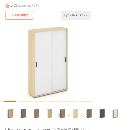
5.0
оценок
(3)
В корзину
Купить в 1 клик
В наличии
йл Проджект / Style Project
0x1982 зад. стенка HDF Стайл Проджект / Style Project
Шкаф-купе для одежды 1200x400x1982 Стайл Проджект / Style