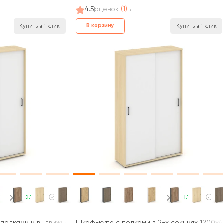
4.5
оценок
(1)
В корзину
Купить в 1 клик
Купить в 1 клик
В наличии
В наличии
полками и выдвижной штангой 1200x400x1982 зад. стенка HDF Ста
Шкаф-купе с полками в 2-х секциях 1200x40