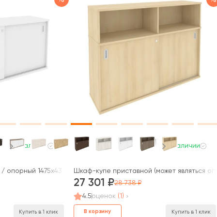
В наличии
В наличии
/ опорный 1475x432x750 Оникс / Onix
Шкаф-купе приставной (может являться опо
27 301
28 738
4.5
оценок
(1)
В корзину
Купить в 1 клик
Купить в 1 клик