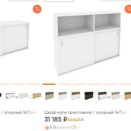
%
%
В наличии
В наличии
/ опорный 1635x432x750 Оникс / Onix
Шкаф-купе приставной / опорный 1475x432
31 185
32 827
5.0
оценок
(3)