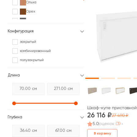
Ольха
Орех
Серый
Сосна
Конфигурация
Черный
закрытый
комбинированный
полузакрытый
Длина
Шкаф-купе приставной 
26 116
27 490
Глубина
5.0
оценок
(3)
В корзину