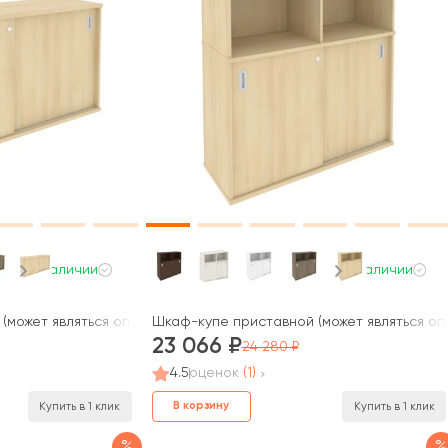
В наличии
В наличии
(может являться опорным элементом) 147,5x41x75 Метал Систем /
Шкаф-купе приставной (может являться оп
23 066
24 280
4.5
оценок
(1)
В корзину
Купить в 1 клик
Купить в 1 клик
%
%