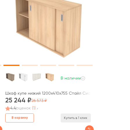
В наличии
 Metal System
орным элементом) 112x41x109,8 Метал Систем / Metal System
Шкаф купе низкий 1200x410x755 Стайл Систем / Style System
25 244
26 573
4.4
оценок
(1)
В корзину
Купить в 1 клик
%