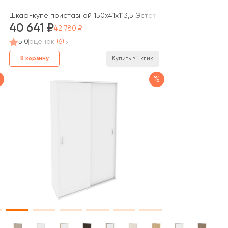
Проджект / Style Project
Шкаф-купе приставной 150x41x113,5 Эстетика / Estetica
40 641
42 780
5.0
оценок
(6)
В корзину
Купить в 1 клик
%