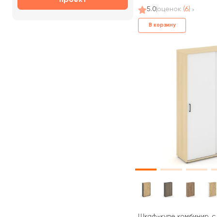
5.0
оценок
(6)
В корзину
Шкаф-купе комбинир. с 