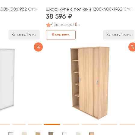
00x400x1982 Стайл Проджект / Style Project
Шкаф-купе с полками 1200x400x1982 Стайл 
38 596
4.5
оценок
(1)
В корзину
Купить в 1 клик
Купить в 1 клик
%
%