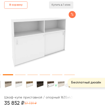
В корзину
Купить в 1 клик
%
Бесплатный дизайн
В наличии
ой штангой в каждой секции 1200x400x1982 зад. стенка HDF Стай
Шкаф-купе приставной / опорный 1635x432x1120 Оникс / Onix
35 852
37 739